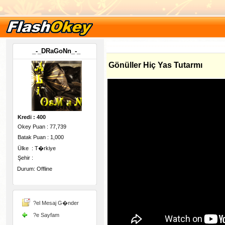
_-_DRaGoNn_-_
Gönüller Hiç Yas Tutarmı
Kredi : 400
Okey Puan : 77,739
Batak Puan : 1,000
Ülke : T�rkiye
Şehir :
Durum: Offline
-
?el Mesaj G�nder
?e Sayfam