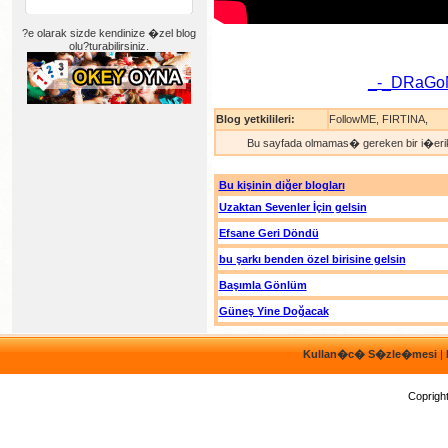
?e olarak sizde kendinize �zel blog
olu?turabilirsiniz.
_-_DRaGo
Blog yetkilileri:
FollowME
,
FIRTINA
,
Bu sayfada olmamas� gereken bir i�erik
Bu kişinin diğer blogları
Uzaktan Sevenler İçin gelsin
Efsane Geri Döndü
bu şarkı benden özel birisine gelsin
Başımla Gönlüm
Güneş Yine Doğacak
Kullan�c� S�zle�mesi
|
Coprigh